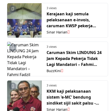
3 views
Kerajaan kaji semula
pelaksanaan e-invois,
caruman KWSP pekerja
asing
Sinar Harian
3 views
Caruman Skim LINDUNG 24
Jam Kepada Pekerja Tidak
Lagi Mandatori – Fahmi
Fadzil
BuzzKini
3 views
KKM kaji pelaksanaan
sistem 'e-MC' bendung
sindiket sijil sakit palsu -
Dzulkefly
Sinar Harian