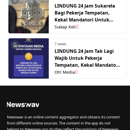
LINDUNG 24 Jam Sukarela
Bagi Pekerja Tempatan,
Kekal Mandatori Untuk
Pekerja Asing
Siakap Keli
7 views
LINDUNG 24 Jam Tak Lagi
Wajib Untuk Pekerja
Tempatan, Kekal Mandatori
Bagi Pekerja Asing
Oh! Media
Newswav is an online content aggregator and obtains its content
from different online sources. The content in the app do not
belong to Newswav nor do they reflect the opinions of Newswav