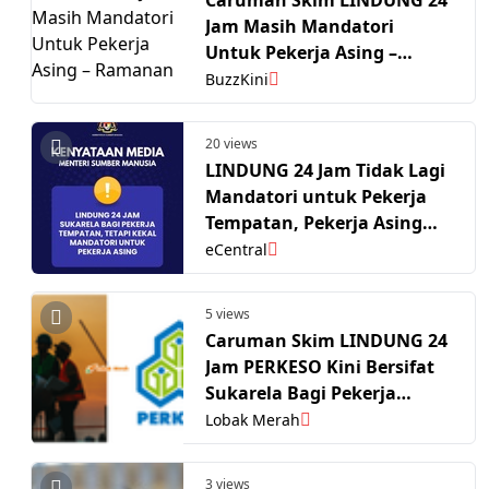
Jam Masih Mandatori
Untuk Pekerja Asing –
Ramanan
BuzzKini
20 views
LINDUNG 24 Jam Tidak Lagi
Mandatori untuk Pekerja
Tempatan, Pekerja Asing
Kekal Diwajibkan
eCentral
5 views
Caruman Skim LINDUNG 24
Jam PERKESO Kini Bersifat
Sukarela Bagi Pekerja
Tempatan Tetapi Kekal
Lobak Merah
Mandatori Untuk Pekerja
Asing
3 views