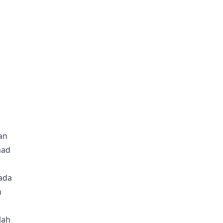
an
mad
ada
n
lah