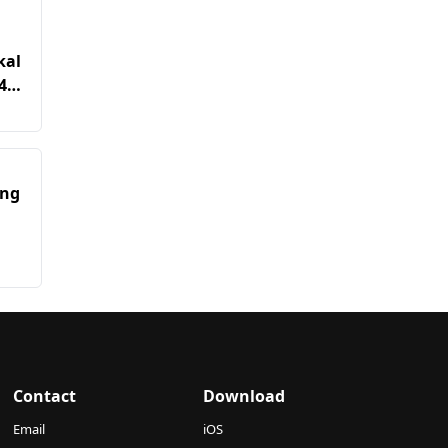
kal
45
ang
Contact
Download
Email
iOS