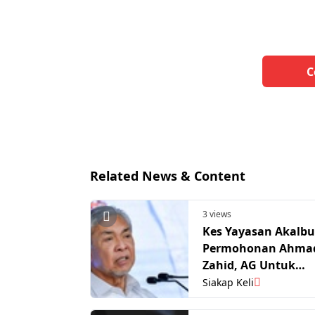
C
Related News & Content
3 views
Kes Yayasan Akalbu
Permohonan Ahma
Zahid, AG Untuk
Kebenaran Merayu
Siakap Keli
Didengar 8 Okt