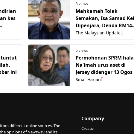
3 views
ndirian
Mahkamah Tolak
an kes
Semakan, Isa Samad Ke
Dipenjara, Denda RM14.
Juta
The Malaysian Update
5 views
 tuntut
Permohonan SPRM hal
ilah,
Na'imah urus aset di
ber ini
Jersey didengar 13 Ogos
Sinar Harian
Company
from different online sources. The
Creator
 the opinions of Newswav and its