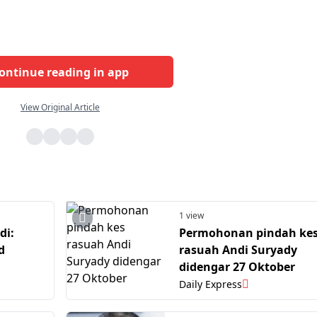
ontinue reading in app
View Original Article
1 view
di:
Permohonan pindah ke
d
rasuah Andi Suryady
didengar 27 Oktober
Daily Express