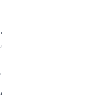
n
u
n
ti