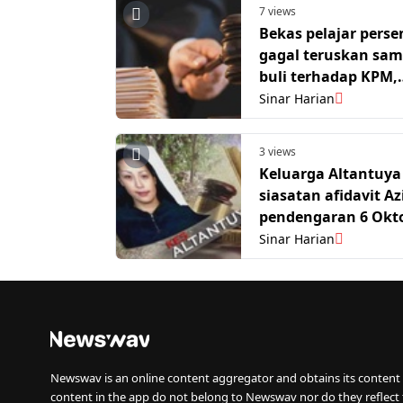
7 views
Bekas pelajar perse
gagal teruskan sam
buli terhadap KPM,
kerajaan
Sinar Harian
3 views
Keluarga Altantuya
siasatan afidavit Az
pendengaran 6 Okto
Sinar Harian
Newswav is an online content aggregator and obtains its content 
content in the app do not belong to Newswav nor do they reflect