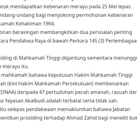
tuk mendapatkan kebenaran merayu pada 25 Mei lepas.
 undang-undang bagi menyokong permohonan kebenaran
kamah Kehakiman 1964.
nan berasingan membangkitkan dua persoalan penting
cara Pendakwa Raya di bawah Perkara 145 (3) Perlembagaa
siding di Mahkamah Tinggi digantung sementara menungg
 merayu itu.
si mahkamah bahawa keputusan Hakim Mahkamah Tinggi
querah (kini Hakim Mahkamah Persekutuan) membenarkan
 (DNAA) daripada 47 pertuduhan pecah amanah, rasuah da
Yayasan Akalbudi adalah terbatal serta tidak sah.
itu selepas pendakwaan memaklumkan bahawa Jabatan
ntikan prosiding terhadap Ahmad Zahid bagi meneliti buk