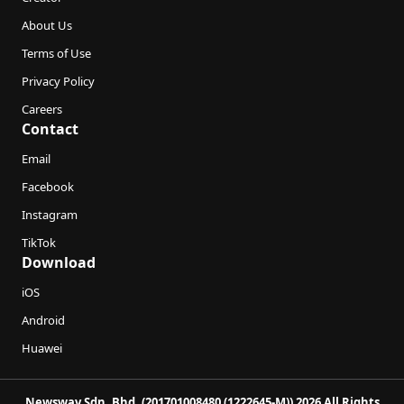
About Us
Terms of Use
Privacy Policy
Careers
Contact
Email
Facebook
Instagram
TikTok
Download
iOS
Android
Huawei
Newswav Sdn. Bhd. (201701008480 (1222645-M)) 2026 All Rights