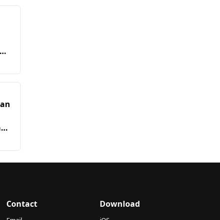
kan
a
an
Contact
Download