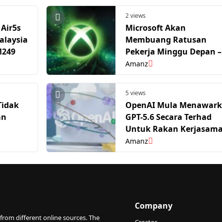
2 views
Air5s
Microsoft Akan
alaysia
Membuang Ratusan
M249
Pekerja Minggu Depan –
Xbox Paling Terjejas
Amanz
5 views
Tidak
OpenAI Mula Menawar
an
GPT-5.6 Secara Terhad
Untuk Rakan Kerjasam
i
Yang Diluluskan Keraja
Amanz
Amerika
Company
from different online sources. The