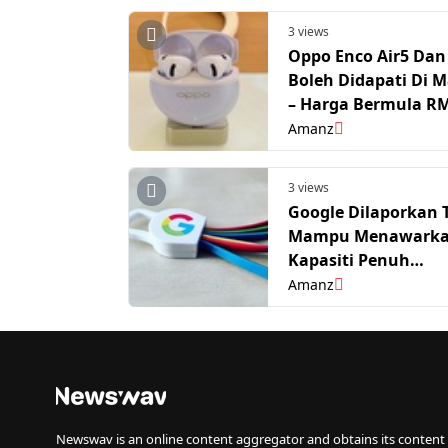
3 views
Oppo Enco Air5 Dan 
Boleh Didapati Di M
– Harga Bermula R
Amanz
3 views
Google Dilaporkan 
Mampu Menawark
Kapasiti Penuh
Penggunaan Gemin
Amanz
Untuk Meta
Newswav is an online content aggregator and obtains its content 