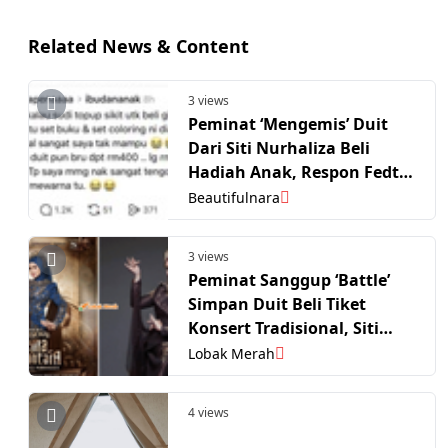
Related News & Content
3 views
Peminat ‘Mengemis’ Duit
Dari Siti Nurhaliza Beli
Hadiah Anak, Respon Fedtri
Yahya Jadi Tumpuan – “Tak
Beautifulnara
Mampu Jangan Sampai
Buang Maruah”
3 views
Peminat Sanggup ‘Battle’
Simpan Duit Beli Tiket
Konsert Tradisional, Siti
Nurhaliza Akui Hampir
Lobak Merah
Menitis Air Mata!
4 views