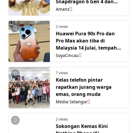
Snapdragon 6 Gen 4 dan
Dwikamera
Amanz
2 views
Huawei Pura 90s Pro dan
Pro Max akan tiba di
Malaysia 14 Julai, tempahan
awal sudah dibuka
SoyaCincau
7 views
Kelas telefon pintar
rapatkan jurang warga
emas, orang muda
Media Selangor
2 views
Sokongan Kemas Kini