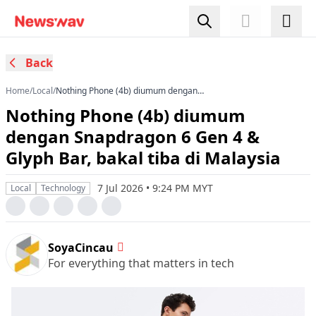
Back
Home
/
Local
/
Nothing Phone (4b) diumum dengan
Snapdragon 6 Gen 4 & Glyph Bar, bakal tiba di
Nothing Phone (4b) diumum
Malaysia
dengan Snapdragon 6 Gen 4 &
Glyph Bar, bakal tiba di Malaysia
7 Jul 2026 • 9:24 PM MYT
Local
Technology
SoyaCincau
For everything that matters in tech