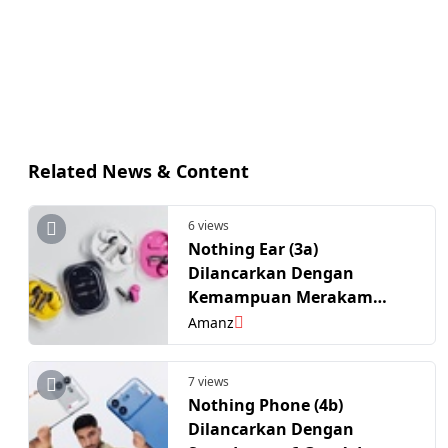
Related News & Content
6 views
Nothing Ear (3a)
Dilancarkan Dengan
Kemampuan Merakam
Panggilan Telefon
Amanz
7 views
Nothing Phone (4b)
Dilancarkan Dengan