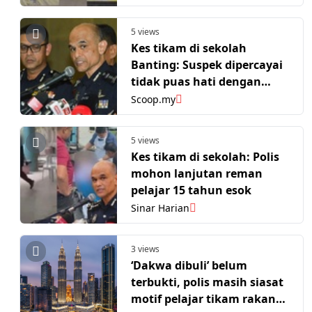
5 views
Kes tikam di sekolah
Banting: Suspek dipercayai
tidak puas hati dengan
beberapa individu
Scoop.my
5 views
Kes tikam di sekolah: Polis
mohon lanjutan reman
pelajar 15 tahun esok
Sinar Harian
3 views
‘Dakwa dibuli’ belum
terbukti, polis masih siasat
motif pelajar tikam rakan