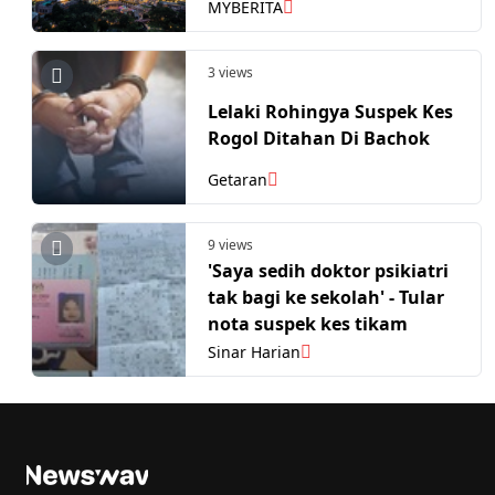
16 kali
MYBERITA
3 views
Lelaki Rohingya Suspek Kes
Rogol Ditahan Di Bachok
Getaran
9 views
'Saya sedih doktor psikiatri
tak bagi ke sekolah' - Tular
nota suspek kes tikam
Sinar Harian