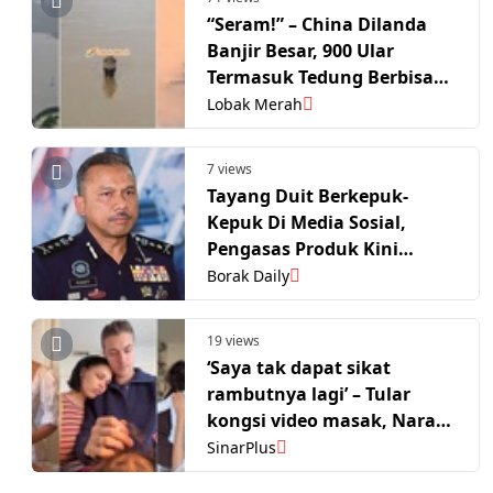
“Seram!” – China Dilanda
Banjir Besar, 900 Ular
Termasuk Tedung Berbisa
Terlepas Cetus Panik
Lobak Merah
7 views
Tayang Duit Berkepuk-
Kepuk Di Media Sosial,
Pengasas Produk Kini
Dalam Radar Polis
Borak Daily
19 views
‘Saya tak dapat sikat
rambutnya lagi’ – Tular
kongsi video masak, Nara
Smith pilu anak 2 tahun
SinarPlus
bertarung nyawa lawan