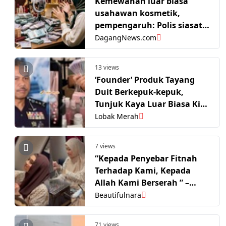
Kemewahan luar biasa
usahawan kosmetik,
pempengaruh: Polis siasat
kemungkinan pengubahan
DagangNews.com
wang haram
13 views
‘Founder’ Produk Tayang
Duit Berkepuk-kepuk,
Tunjuk Kaya Luar Biasa Kini
Dalam Radar Polis
Lobak Merah
7 views
“Kepada Penyebar Fitnah
Terhadap Kami, Kepada
Allah Kami Berserah ” –
Norman Hakim
Beautifulnara
71 views