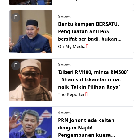
5 views
Bantu kempen BERSATU,
Penglibatan ahli PAS
bersifat peribadi, bukan
keputusan parti
Oh My Media
5 views
‘Diberi RM100, minta RM500’
– Shamsul Iskandar muat
naik ‘Talkin Pilihan Raya’
The Reporter
4 views
PRN Johor tiada kaitan
dengan Najib!
Pengampunan kuasa