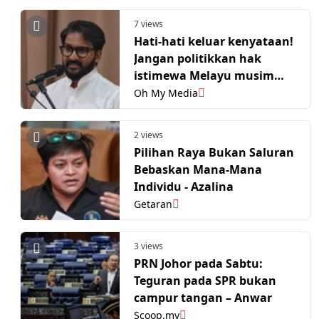
7 views
Hati-hati keluar kenyataan!
Jangan politikkan hak
istimewa Melayu musim
PRN -Yuneswaran
Oh My Media
2 views
Pilihan Raya Bukan Saluran
Bebaskan Mana-Mana
Individu - Azalina
Getaran
3 views
PRN Johor pada Sabtu:
Teguran pada SPR bukan
campur tangan – Anwar
Scoop.my