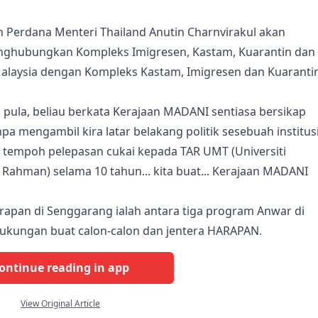
 Perdana Menteri Thailand Anutin Charnvirakul akan
ghubungkan Kompleks Imigresen, Kastam, Kuarantin dan
Malaysia dengan Kompleks Kastam, Imigresen dan Kuaranti
ula, beliau berkata Kerajaan MADANI sentiasa bersikap
a mengambil kira latar belakang politik sesebuah institusi
an tempoh pelepasan cukai kepada TAR UMT (Universiti
Rahman) selama 10 tahun... kita buat... Kerajaan MADANI
rapan di Senggarang ialah antara tiga program Anwar di
dukungan buat calon-calon dan jentera HARAPAN.
ontinue reading in app
View Original Article