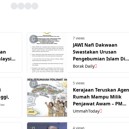
7 views
JAWI Nafi Dakwaan
kan
Swastakan Urusan
laysia
Pengebumian Islam Di
Wilayah Persekutuan
Borak Daily
5 views
i
Kerajaan Teruskan Age
ggi,
Rumah Mampu Milik
n
Penjawat Awam – PM
Anwar
UmmahToday
4 views