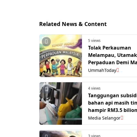
Related News & Content
5 views
Tolak Perkauman
Melampau, Utama
Perpaduan Demi Ma
– PM Anwar
UmmahToday
4 views
Tanggungan subsid
bahan api masih tin
hampir RM3.5 bilio
sebulan
Media Selangor
3 views