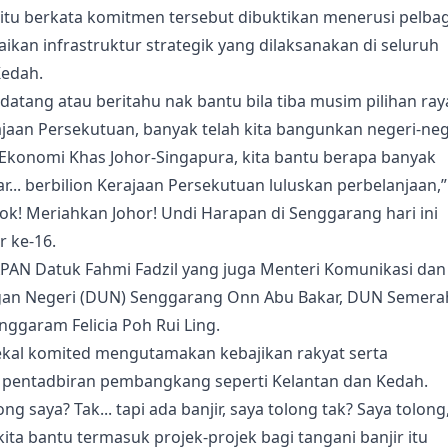
tu berkata komitmen tersebut dibuktikan menerusi pelbag
n infrastruktur strategik yang dilaksanakan di seluruh
Kedah.
 datang atau beritahu nak bantu bila tiba musim pilihan ray
Kerajaan Persekutuan, banyak telah kita bangunkan negeri-neg
 Ekonomi Khas Johor-Singapura, kita bantu berapa banyak
r... berbilion Kerajaan Persekutuan luluskan perbelanjaan,”
k! Meriahkan Johor! Undi Harapan di Senggarang hari ini
r ke-16.
AN Datuk Fahmi Fadzil yang juga Menteri Komunikasi dan
gan Negeri (DUN) Senggarang Onn Abu Bakar, DUN Semera
garam Felicia Poh Rui Ling.
ekal komited mengutamakan kebajikan rakyat serta
pentadbiran pembangkang seperti Kelantan dan Kedah.
ong saya? Tak... tapi ada banjir, saya tolong tak? Saya tolong
kita bantu termasuk projek-projek bagi tangani banjir itu