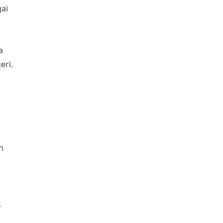
ai
a
eri.
h
,