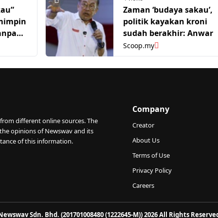
kau”
Zaman ‘budaya sakau’,
emimpin
politik kayakan kroni
Tanpa
sudah berakhir: Anwar
war
Scoop.my
Company
from different online sources. The
Creator
 the opinions of Newswav and its
About Us
tance of this information.
Terms of Use
Privacy Policy
Careers
Newswav Sdn. Bhd. (201701008480 (1222645-M)) 2026 All Rights Reserve