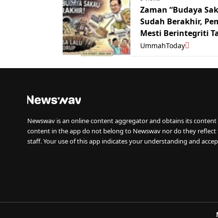
Zaman “Budaya Sa
Sudah Berakhir, P
Mesti Berintegriti 
Kira Kaum – PM An
UmmahToday
Newswav is an online content aggregator and obtains its content 
content in the app do not belong to Newswav nor do they reflect
staff. Your use of this app indicates your understanding and accep