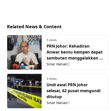
Related News & Content
5 views
PRN Johor: Kehadiran
Anwar bantu kempen dapat
sambutan menggalakkan -
Fahmi
Sinar Harian
4 views
Undi awal PRN Johor
selesai, 62 pusat mengundi
ditutup
Sinar Harian