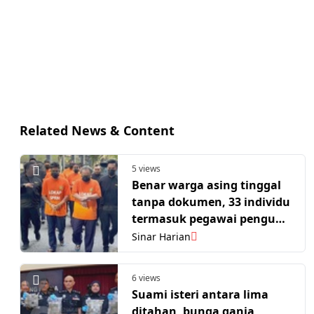
Related News & Content
5 views
Benar warga asing tinggal
tanpa dokumen, 33 individu
termasuk pegawai penguat
kuasa direman
Sinar Harian
6 views
Suami isteri antara lima
ditahan, bunga ganja