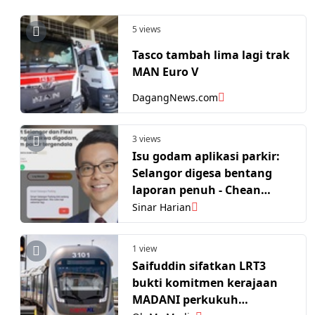
5 views
Tasco tambah lima lagi trak
MAN Euro V
DagangNews.com
3 views
Isu godam aplikasi parkir:
Selangor digesa bentang
laporan penuh - Chean
Chung
Sinar Harian
1 view
Saifuddin sifatkan LRT3
bukti komitmen kerajaan
MADANI perkukuh