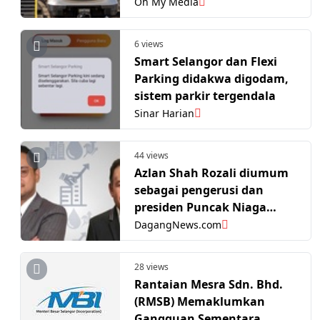
pengangkutan awam
Oh My Media
6 views
Smart Selangor dan Flexi
Parking didakwa digodam,
sistem parkir tergendala
Sinar Harian
44 views
Azlan Shah Rozali diumum
sebagai pengerusi dan
presiden Puncak Niaga
Holdings Bhd dengan
DagangNews.com
persaraan Rozali Ismail
28 views
Rantaian Mesra Sdn. Bhd.
(RMSB) Memaklumkan
Gangguan Sementara