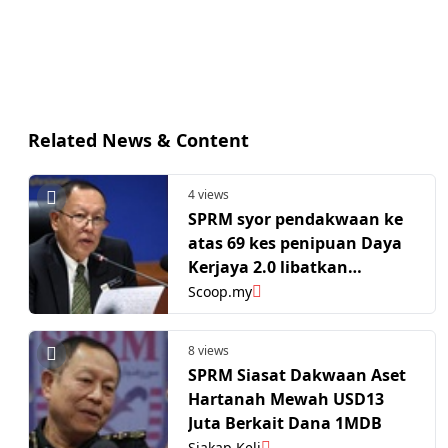
Related News & Content
4 views
SPRM syor pendakwaan ke
atas 69 kes penipuan Daya
Kerjaya 2.0 libatkan
syarikat, ejen
Scoop.my
8 views
SPRM Siasat Dakwaan Aset
Hartanah Mewah USD13
Juta Berkait Dana 1MDB
Siakap Keli