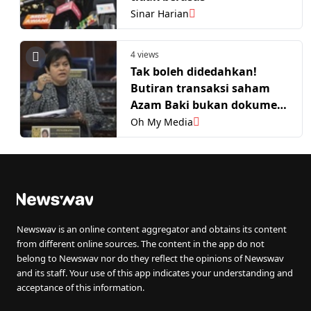
Sinar Harian
4 views
Tak boleh didedahkan!
Butiran transaksi saham
Azam Baki bukan dokumen
awam – Azalina
Oh My Media
Newswav is an online content aggregator and obtains its content
from different online sources. The content in the app do not
belong to Newswav nor do they reflect the opinions of Newswav
and its staff. Your use of this app indicates your understanding and
acceptance of this information.