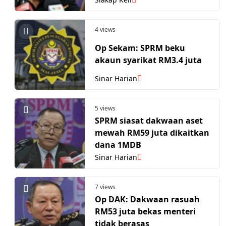
4 views
Op Sekam: SPRM beku
akaun syarikat RM3.4 juta
Sinar Harian
5 views
SPRM siasat dakwaan aset
mewah RM59 juta dikaitkan
dana 1MDB
Sinar Harian
7 views
Op DAK: Dakwaan rasuah
RM53 juta bekas menteri
tidak berasas