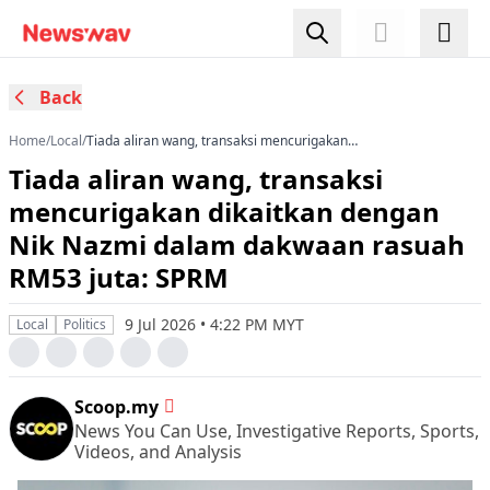
Back
Home
/
Local
/
Tiada aliran wang, transaksi mencurigakan
dikaitkan dengan Nik Nazmi dalam dakwaan
Tiada aliran wang, transaksi
rasuah RM53 juta: SPRM
mencurigakan dikaitkan dengan
Nik Nazmi dalam dakwaan rasuah
RM53 juta: SPRM
9 Jul 2026 • 4:22 PM MYT
Local
Politics
Scoop.my
News You Can Use, Investigative Reports, Sports,
Videos, and Analysis