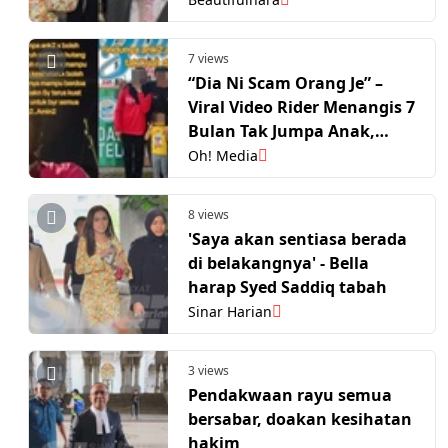
7 views
“Dia Ni Scam Orang Je” –
Viral Video Rider Menangis 7
Bulan Tak Jumpa Anak,
Bekas Isteri Dedah Perkara
Oh! Media
Sebenar
8 views
'Saya akan sentiasa berada
di belakangnya' - Bella
harap Syed Saddiq tabah
Sinar Harian
3 views
Pendakwaan rayu semua
bersabar, doakan kesihatan
hakim