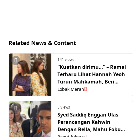
Related News & Content
141 views
“Kuatkan dirimu…” – Ramai
Terharu Lihat Hannah Yeoh
Turun Mahkamah, Beri
Semangat Kepada Bella
Lobak Merah
Astillah
8 views
Syed Saddiq Enggan Ulas
Perancangan Kahwin
Dengan Bella, Mahu Fokus
Prosiding Mahkamah
Beautifulnara