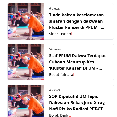
6 views
Tiada kaitan keselamatan
sinaran dengan dakwaan
kluster kanser di PPUM –
MOSTI
Sinar Harian
59 views
Staf PPUM Dakwa Terdapat
Cubaan Menutup Kes
‘Kluster Kanser’ Di UM –
“Semua Kakitangan Terjejas
Beautifulnara
Dari Jabatan Radiologi”
4 views
SOP Dipatuhi! UM Tepis
Dakwaan Bekas Juru X-ray,
Nafi Risiko Radiasi PET-CT
PPUM
Borak Daily