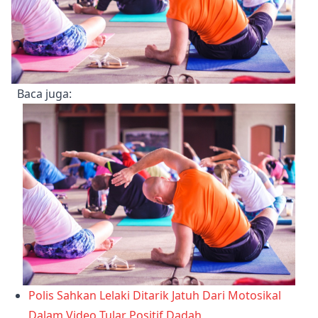
Baca juga
:
Polis Sahkan Lelaki Ditarik Jatuh Dari Motosikal
Dalam Video Tular Positif Dadah