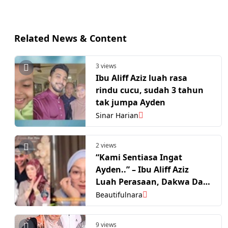
Related News & Content
3 views
Ibu Aliff Aziz luah rasa
rindu cucu, sudah 3 tahun
tak jumpa Ayden
Sinar Harian
2 views
“Kami Sentiasa Ingat
Ayden..” – Ibu Aliff Aziz
Luah Perasaan, Dakwa Dah
Tiga Tahun Tak Jumpa Cucu
Beautifulnara
9 views