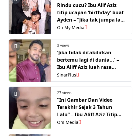
Rindu cucu? Ibu Alif Aziz
titip ucapan ‘birthday’ buat
Ayden – “Jika tak jumpa lagi
di dunia…”
Oh My Media
3 views
'Jika tidak ditakdirkan
bertemu lagi di dunia...' –
Ibu Aliff Aziz luah rasa
rindu cucu, sudah 3 tahun
SinarPlus
tak jumpa Ayden
27 views
“Ini Gambar Dan Video
Terakhir Sejak 3 Tahun
Lalu” – Ibu Aliff Aziz Titip
Ucapan Hari Lahir Buat
Oh! Media
Ayden