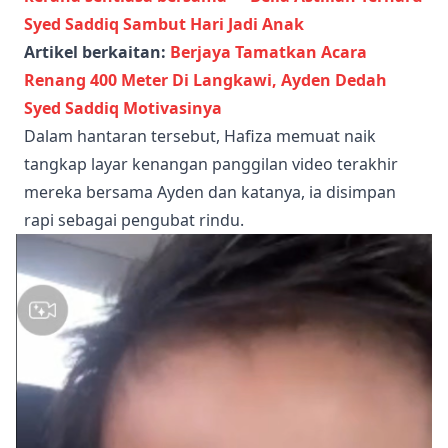
Syed Saddiq Sambut Hari Jadi Anak
Artikel berkaitan:
Berjaya Tamatkan Acara
Renang 400 Meter Di Langkawi, Ayden Dedah
Syed Saddiq Motivasinya
Dalam hantaran tersebut, Hafiza memuat naik
tangkap layar kenangan panggilan video terakhir
mereka bersama Ayden dan katanya, ia disimpan
rapi sebagai pengubat rindu.