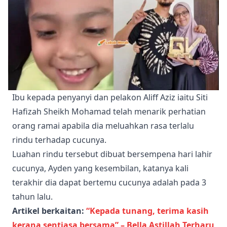
Ibu kepada penyanyi dan pelakon Aliff Aziz iaitu Siti
Hafizah Sheikh Mohamad telah menarik perhatian
orang ramai apabila dia meluahkan rasa terlalu
rindu terhadap cucunya.
Luahan rindu tersebut dibuat bersempena hari lahir
cucunya, Ayden yang kesembilan, katanya kali
terakhir dia dapat bertemu cucunya adalah pada 3
tahun lalu.
Artikel berkaitan:
“Kepada tunang, terima kasih
kerana sentiasa bersama” – Bella Astillah Terharu