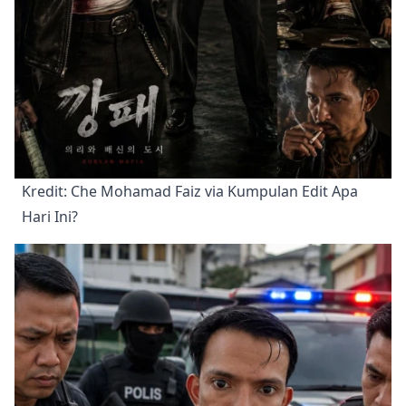
Kredit: Che Mohamad Faiz via Kumpulan Edit Apa 
Hari Ini?