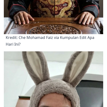
Kredit: Che Mohamad Faiz via Kumpulan Edit Apa 
Hari Ini?