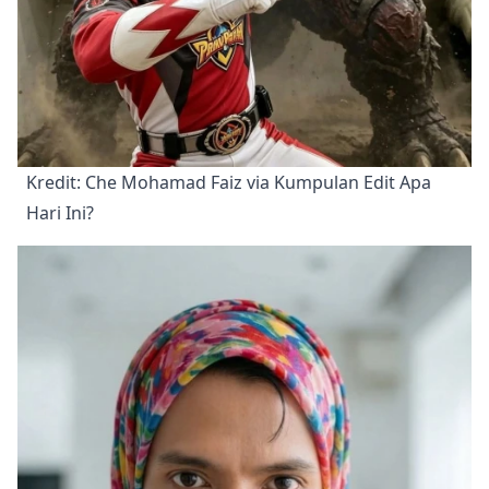
Kredit: Che Mohamad Faiz via Kumpulan Edit Apa 
Hari Ini?