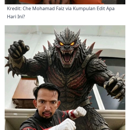
Kredit: Che Mohamad Faiz via Kumpulan Edit Apa 
Hari Ini?