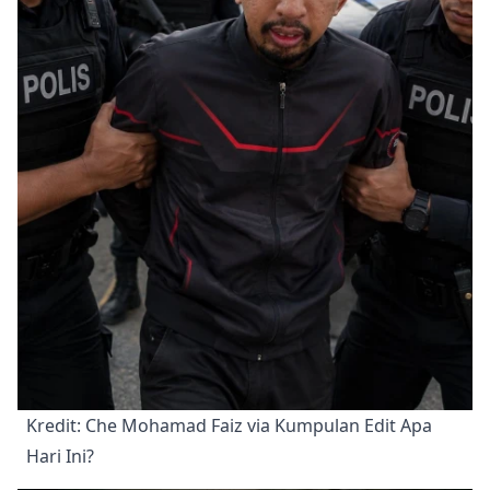
Kredit: Che Mohamad Faiz via Kumpulan Edit Apa 
Hari Ini?