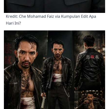
Kredit: Che Mohamad Faiz via Kumpulan Edit Apa 
Hari Ini?