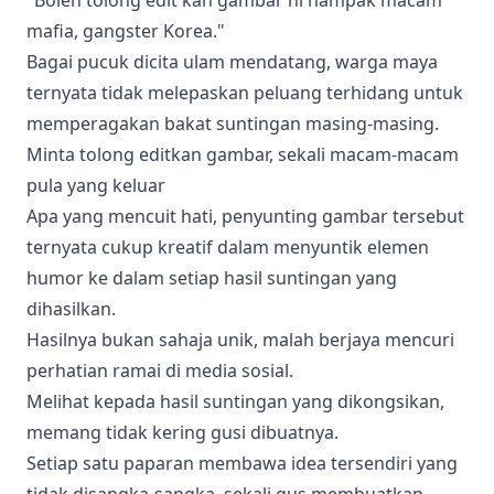
"Boleh tolong edit kan gambar ni nampak macam
mafia, gangster Korea."
Bagai pucuk dicita ulam mendatang, warga maya
ternyata tidak melepaskan peluang terhidang untuk
memperagakan bakat suntingan masing-masing.
Minta tolong editkan gambar, sekali macam-macam
pula yang keluar
Apa yang mencuit hati, penyunting gambar tersebut
ternyata cukup kreatif dalam menyuntik elemen
humor ke dalam setiap hasil suntingan yang
dihasilkan.
Hasilnya bukan sahaja unik, malah berjaya mencuri
perhatian ramai di media sosial.
Melihat kepada hasil suntingan yang dikongsikan,
memang tidak kering gusi dibuatnya.
Setiap satu paparan membawa idea tersendiri yang