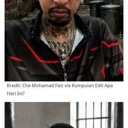
Kredit: Che Mohamad Faiz via Kumpulan Edit Apa 
Hari Ini?