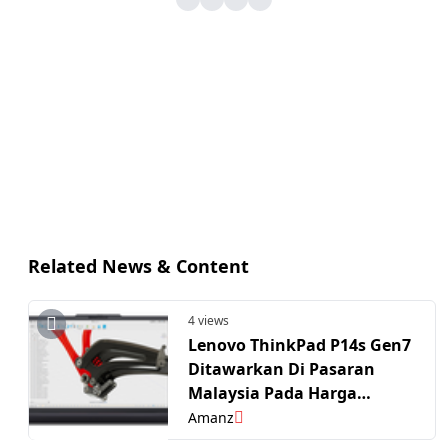
Related News & Content
4 views
Lenovo ThinkPad P14s Gen7
Ditawarkan Di Pasaran
Malaysia Pada Harga
Permulaan RM6199
Amanz