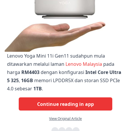
Lenovo Yoga Mini 11i Gen11 sudahpun mula
ditawarkan melalui laman
Lenovo Malaysia
pada
harga
RM4403
dengan konfigurasi
Intel Core Ultra
5 325
,
16GB
memori LPDDR5X dan storan SSD PCIe
4.0 sebesar
1TB
.
Continue reading in app
View Original Article