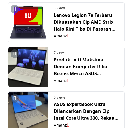
3 views
Lenovo Legion 7a Terbaru
Dikuasakan Cip AMD Strix
Halo Kini Tiba Di Pasaran
Tempatan
Amanz
7 views
Produktiviti Maksima
Dengan Komputer Riba
Bisnes Mercu ASUS
ExpertBook Ultra
Amanz
5 views
ASUS ExpertBook Ultra
Dilancarkan Dengan Cip
Intel Core Ultra 300, Rekaan
Nipis Dan Tahan Lasak
Amanz