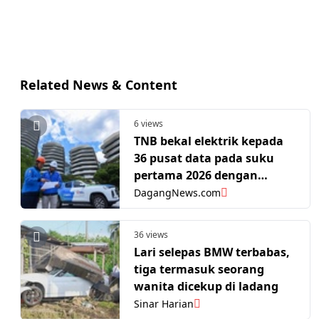
Related News & Content
6 views
TNB bekal elektrik kepada
36 pusat data pada suku
pertama 2026 dengan
kapasiti 4.5GW - PETRA
DagangNews.com
36 views
Lari selepas BMW terbabas,
tiga termasuk seorang
wanita dicekup di ladang
Sinar Harian