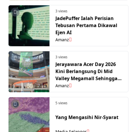
3 views
JadePuffer Ialah Perisian
Tebusan Pertama Dikawal
Ejen AI
Amanz
3 views
Jerayawara Acer Day 2026
Kini Berlangsung Di Mid
Valley Megamall Sehingga
12 Jun
Amanz
5 views
Yang Mengasihi Nir-Syarat
Media Selangor