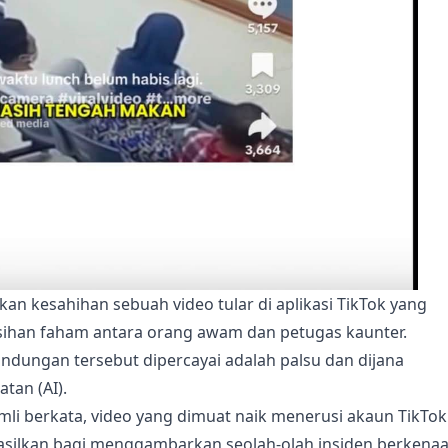
kan kesahihan sebuah video tular di aplikasi TikTok yang
ihan faham antara orang awam dan petugas kaunter.
ndungan tersebut dipercayai adalah palsu dan dijana
tan (AI).
mli berkata, video yang dimuat naik menerusi akaun TikTok
ihasilkan bagi menggambarkan seolah-olah insiden berkena