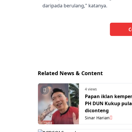
daripada berulang," katanya.
C
Related News & Content
4 views
Papan iklan kempen
PH DUN Kukup pula
diconteng
Sinar Harian