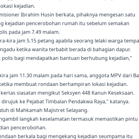
kasi kejadian.
misioner Ibrahim Husin berkata, pihaknya mengesan satu
ung kejadian pencerobohan rumah itu sebelum semakan
is pada jam 7.49 malam.
ra-kira jam 5.15 petang apabila seorang lelaki warga temp
adu ketika wanita terbabit berada di bahagian dapur.
polis bagi mendapatkan bantuan berhubung kejadian,"
-kira jam 11.30 malam pada hari sama, anggota MPV dari Ba
ketika membuat rondaan berhampiran lokasi kejadian.
 kertas siasatan mengikut Seksyen 448 Kanun Keseksaan.
n dirujuk ke Pejabat Timbalan Pendakwa Raya," katanya.
tuduh di Mahkamah Majistret Selayang.
engambil langkah keselamatan termasuk memastikan pintu
dian pencerobohan.
rondaan berkala bagi mengekang kejadian seumpama itu