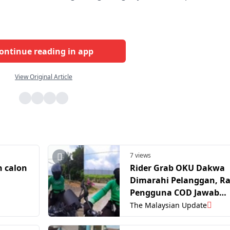
ontinue reading in app
View Original Article
7 views
 calon
Rider Grab OKU Dakwa
Dimarahi Pelanggan, R
Pengguna COD Jawab
Panggilan Dan Mesej
The Malaysian Update