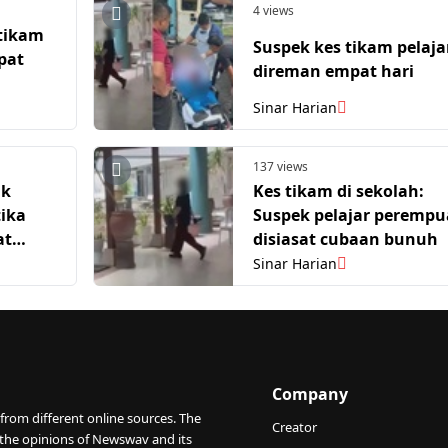
4 views
 tikam
Suspek kes tikam pelaja
pat
direman empat hari
Sinar Harian
137 views
uk
Kes tikam di sekolah:
ika
Suspek pelajar peremp
at
disiasat cubaan bunuh
nghuni
Sinar Harian
Company
from different online sources. The
Creator
 the opinions of Newswav and its