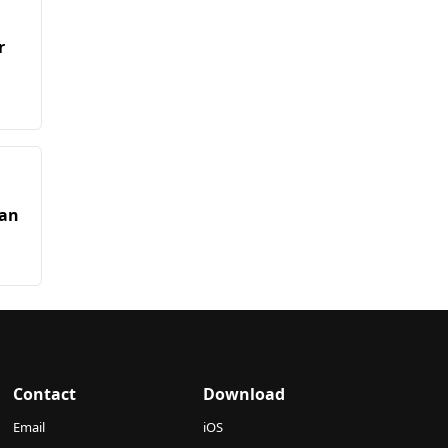
r
uan
Contact
Download
Email
iOS