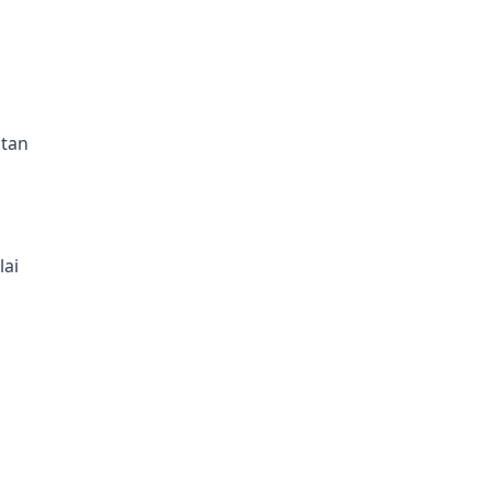
atan
lai