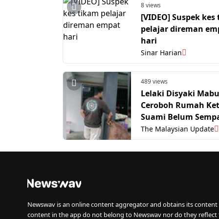
8 views
[VIDEO] Suspek kes
pelajar direman em
hari
Sinar Harian
489 views
Lelaki Disyaki Mab
Ceroboh Rumah Ket
Suami Belum Semp
Keluar Bekerja, Pe
The Malaysian Update
Trauma
Newswav is an online content aggregator and obtains its content 
content in the app do not belong to Newswav nor do they reflect