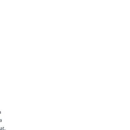
a
a
at.