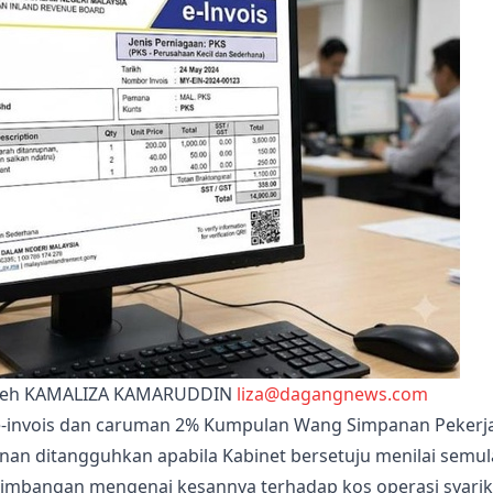
leh KAMALIZA KAMARUDDIN
liza@dagangnews.com
e-invois dan caruman 2% Kumpulan Wang Simpanan Pekerj
nan ditangguhkan apabila Kabinet bersetuju menilai semul
ebimbangan mengenai kesannya terhadap kos operasi syarik