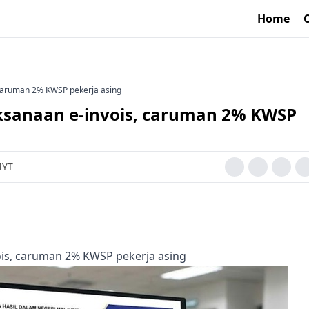
Home
 caruman 2% KWSP pekerja asing
aksanaan e-invois, caruman 2% KWSP
MYT
ois, caruman 2% KWSP pekerja asing