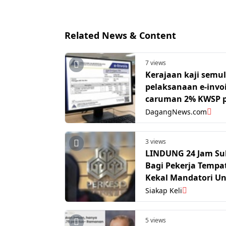
Related News & Content
7 views
Kerajaan kaji semu
pelaksanaan e-invoi
caruman 2% KWSP p
asing - Ahmad Zahi
DagangNews.com
3 views
LINDUNG 24 Jam Su
Bagi Pekerja Tempa
Kekal Mandatori U
Pekerja Asing
Siakap Keli
5 views