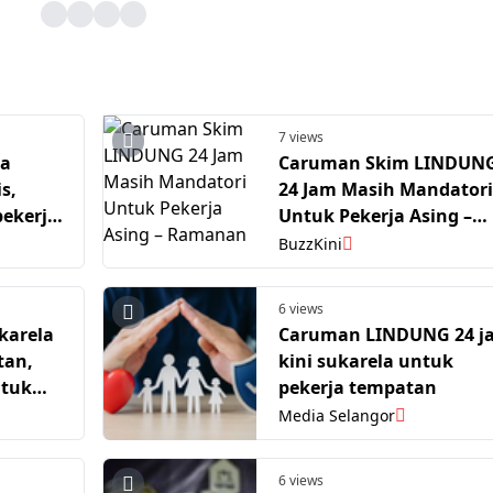
7 views
la
Caruman Skim LINDUN
s,
24 Jam Masih Mandatori
ekerja
Untuk Pekerja Asing –
d
Ramanan
BuzzKini
6 views
karela
Caruman LINDUNG 24 j
tan,
kini sukarela untuk
ntuk
pekerja tempatan
Media Selangor
6 views