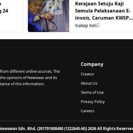
a
Kerajaan Setuju Kaji
 24
Semula Pelaksanaan E-
invois, Caruman KWSP
Pekerja Warga Asing
Siakap Keli
Company
from different online sources. The
Creator
 the opinions of Newswav and its
About Us
tance of this information.
Terms of Use
Privacy Policy
Careers
Newswav Sdn. Bhd. (201701008480 (1222645-M)) 2026 All Rights Reserve