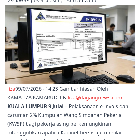
2% KWSP pekerja asing - Ahmad Zahid
liza
09/07/2026 - 14:23
Gambar hiasan Oleh
KAMALIZA KAMARUDDIN
liza@dagangnews.com
KUALA LUMPUR 9 Julai
– Pelaksanaan e-invois dan
caruman 2% Kumpulan Wang Simpanan Pekerja
(KWSP) bagi pekerja asing berkemungkinan
ditangguhkan apabila Kabinet bersetuju menilai