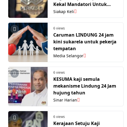
Kekal Mandatori Untuk
Pekerja Asing
Siakap Keli
6 views
Caruman LINDUNG 24 jam
kini sukarela untuk pekerja
tempatan
Media Selangor
6 views
KESUMA kaji semula
mekanisme Lindung 24 Jam
hujung tahun
Sinar Harian
6 views
Kerajaan Setuju Kaji