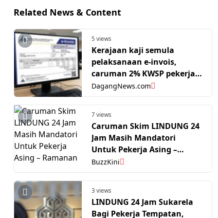
Related News & Content
5 views
Kerajaan kaji semula
pelaksanaan e-invois,
caruman 2% KWSP pekerja
asing
DagangNews.com
7 views
Caruman Skim LINDUNG 24
Jam Masih Mandatori
Untuk Pekerja Asing –
Ramanan
BuzzKini
3 views
LINDUNG 24 Jam Sukarela
Bagi Pekerja Tempatan,