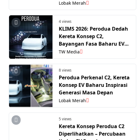
Bawa Balik Perodua Myvi
Lobak Merah
4 views
KLIMS 2026: Perodua Dedah
Kereta Konsep C2,
Bayangan Fasa Baharu EV
Segmen-B Tempatan
TW Media
8 views
Perodua Perkenal C2, Kereta
Konsep EV Baharu Inspirasi
Generasi Masa Depan
Lobak Merah
5 views
Kereta Konsep Perodua C2
Diperlihatkan – Percubaan