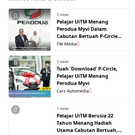
3 views
Pelajar UiTM Menang
Perodua Myvi Dalam
Cabutan Bertuah P-Circle
Sempena KLIMS 2026
TW Media
3 views
Tuah 'Download' P-Circle,
Pelajar UiTM Menang
Perodua Myvi
Carz Automedia
7 views
Pelajar UiTM Berusia 22
Tahun Menang Hadiah
Utama Cabutan Bertuah,