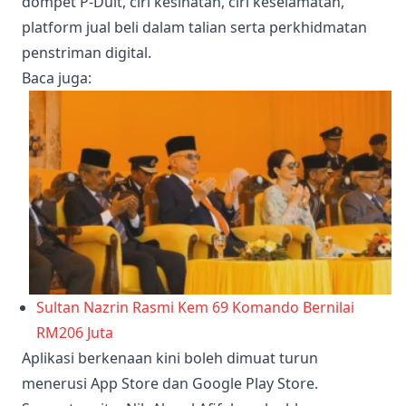
dompet P-Duit, ciri kesihatan, ciri keselamatan,
platform jual beli dalam talian serta perkhidmatan
penstriman digital.
Baca juga
:
Sultan Nazrin Rasmi Kem 69 Komando Bernilai
RM206 Juta
Aplikasi berkenaan kini boleh dimuat turun
menerusi App Store dan Google Play Store.