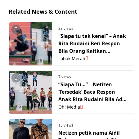
Related News & Content
33 views
“Siapa tu tak kenal” – Anak
Rita Rudaini Beri Respon
Bila Orang Kaitkan
Kejayaannya Dengan Aidil
Lobak Merah
Zafuan
7 views
“Siapa Tu…” – Netizen
‘Tersedak’ Baca Respon
Anak Rita Rudaini Bila Ada
Yang Petik Nama Aidil
Oh! Media
Zafuan
13 views
Netizen petik nama Aidil