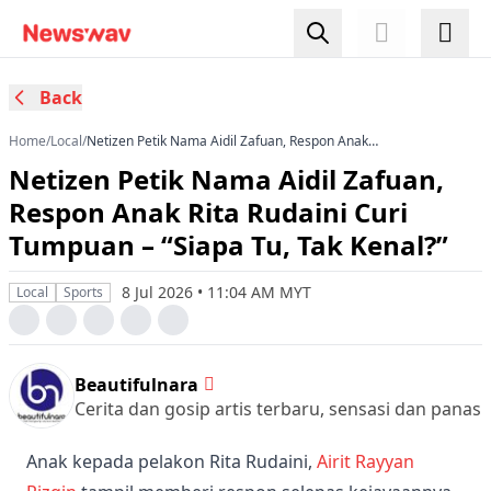
Back
Home
/
Local
/
Netizen Petik Nama Aidil Zafuan, Respon Anak
Rita Rudaini Curi Tumpuan – “Siapa Tu, Tak
Netizen Petik Nama Aidil Zafuan,
Kenal?”
Respon Anak Rita Rudaini Curi
Tumpuan – “Siapa Tu, Tak Kenal?”
8 Jul 2026 • 11:04 AM MYT
Local
Sports
Beautifulnara
Cerita dan gosip artis terbaru, sensasi dan panas
Anak kepada pelakon Rita Rudaini,
Airit Rayyan