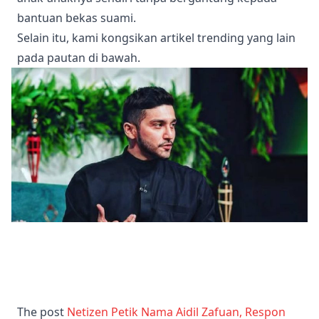
bantuan bekas suami.
Selain itu, kami kongsikan artikel trending yang lain
pada pautan di bawah.
2026-07-08 10:48:35
Isa Khan Tegur Ramai Artis Wanita 'Tudung
Terbang' Lepas Cerai, Komen Netizen Curi
Tumpuan - "Pergi Tegur Ex Wife Kau Dulu"
The post
Netizen Petik Nama Aidil Zafuan, Respon