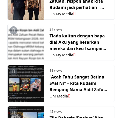
Zafuan, respon anak Rita
Rudaini jadi perhatian –
“Siapa tu tak kenal?”
Oh My Media
31 views
Tiada kaitan dengan bapa
dia! Aku yang besarkan
mereka dari kecil sampai
boleh berlari- Rita Rudaini
Oh My Media
18 views
“Acah Tahu Sangat Betina
S*al Ni” – Rita Rudaini
Bengang Nama Aidil Zafuan
Dipetik Dalam Kejayaan
Oh! Media
Anak
45 views
Zila Bakarin ‘Backup’ Rita